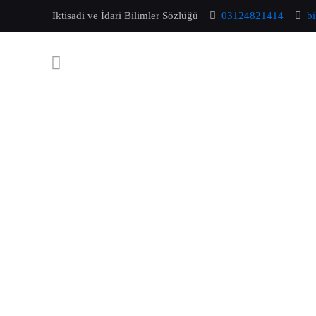
İktisadi ve İdari Bilimler Sözlüğü
03124821414
b
-13%