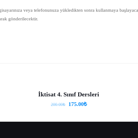
lgisayarınıza veya telefonunuza yükledikten sonra kullanmaya başlayac
arak gönderilecektir.
Reviews
yet.
review “Turizm İşletmeciliği 1. Sınıf Dersleri”
yınlanmayacak.
Gerekli alanlar
*
ile işaretlenmişlerdir
İktisat 4. Sınıf Dersleri
-13%
175.00
₺
200.00
₺
1
2
3
4