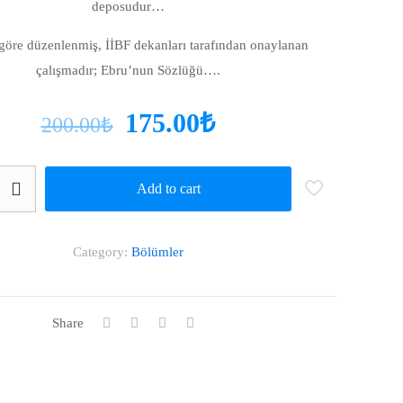
deposudur…
göre düzenlenmiş, İİBF dekanları tarafından onaylanan
çalışmadır; Ebru’nun Sözlüğü….
175.00
₺
200.00
₺
Add to cart
Category:
Bölümler
Share