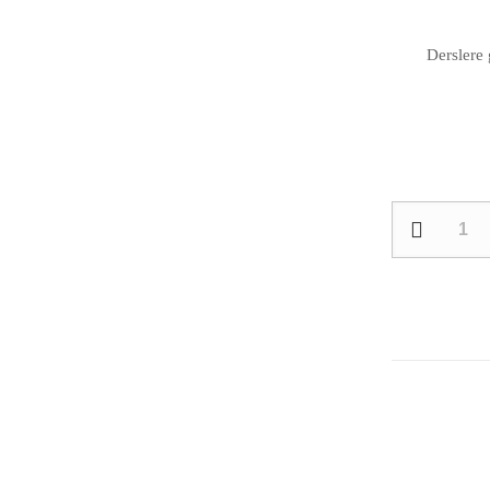
Derslere 
Turizm
İşletmeciliği
1.
Sınıf
Dersleri
quantity