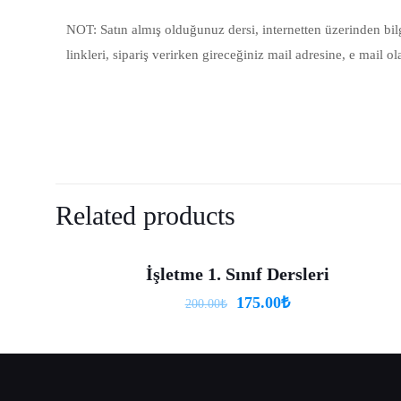
NOT: Satın almış olduğunuz dersi, internetten üzerinden bi
linkleri, sipariş verirken gireceğiniz mail adresine, e mail ol
There are no reviews 
Be the first to 
Related products
E-posta adresiniz ya
İşletme 1. Sınıf Dersleri
-13%
175.00
₺
200.00
₺
Your rating
*