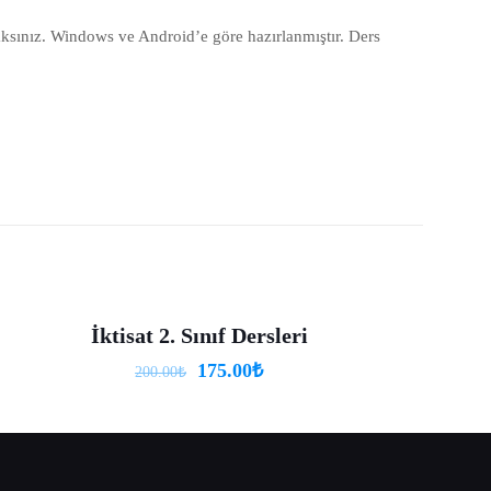
aksınız. Windows ve Android’e göre hazırlanmıştır. Ders
İktisat 2. Sınıf Dersleri
-13%
175.00
₺
200.00
₺
5