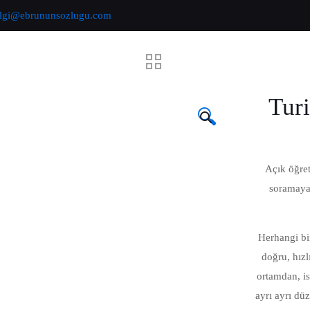
ilgi@ebrununsozlugu.com
Turi
🔍
Açık öğret
soramayan
Herhangi bir
doğru, hızl
ortamdan, is
ayrı ayrı dü