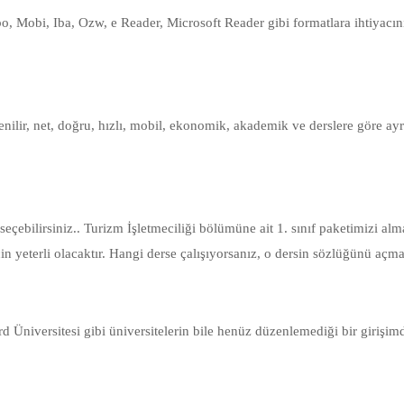
abo, Mobi, Iba, Ozw, e Reader, Microsoft Reader gibi formatlara ihtiyac
nilir, net, doğru, hızlı, mobil, ekonomik, akademik ve derslere göre ayrı
ı seçebilirsiniz.. Turizm İşletmeciliği bölümüne ait 1. sınıf paketimizi alm
için yeterli olacaktır. Hangi derse çalışıyorsanız, o dersin sözlüğünü aç
Üniversitesi gibi üniversitelerin bile henüz düzenlemediği bir girişimd