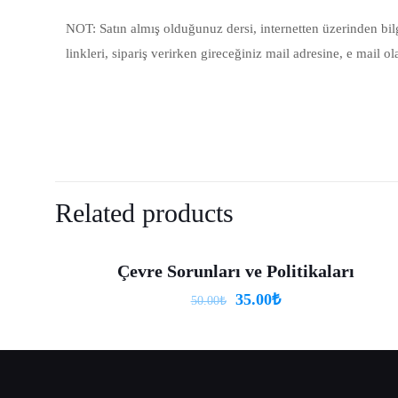
NOT: Satın almış olduğunuz dersi, internetten üzerinden bi
linkleri, sipariş verirken gireceğiniz mail adresine, e mail ol
There are no reviews 
Be the first to 
Related products
E-posta adresiniz ya
Çevre Sorunları ve Politikaları
-30%
35.00
₺
50.00
₺
Your rating
*