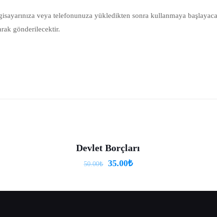
lgisayarınıza veya telefonunuza yükledikten sonra kullanmaya başlayac
arak gönderilecektir.
Reviews
yet.
review “Finansal Yönetim 4. Sınıf”
yınlanmayacak.
Gerekli alanlar
*
ile işaretlenmişlerdir
Devlet Borçları
-30%
35.00
₺
50.00
₺
1
2
3
4