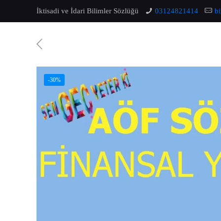
İktisadi ve İdari Bilimler Sözlüğü
03124821414
b
-30%