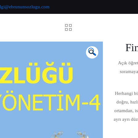
ilgi@ebrununsozlugu.com
Fi
🔍
Açık öğret
soramayan
Herhangi bir
doğru, hızl
ortamdan, is
ayrı ayrı dü