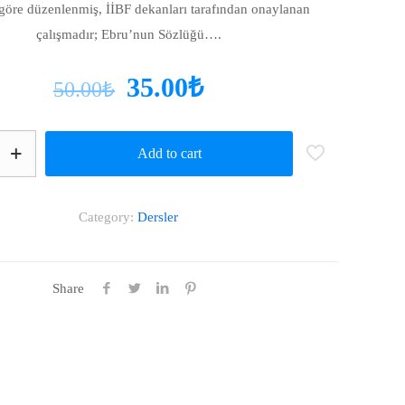
göre düzenlenmiş, İİBF dekanları tarafından onaylanan
çalışmadır; Ebru’nun Sözlüğü….
35.00
₺
50.00
₺
Add to cart
Category:
Dersler
Share