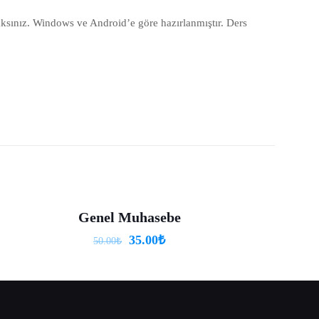
aksınız. Windows ve Android’e göre hazırlanmıştır. Ders
Genel Muhasebe
-30%
35.00
₺
50.00
₺
5