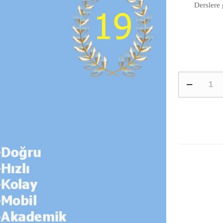
Derslere 
Finansal
Yönetim
4.
Sınıf
quantity