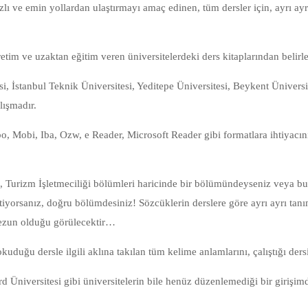
zlı ve emin yollardan ulaştırmayı amaç edinen, tüm dersler için, ayrı a
tim ve uzaktan eğitim veren üniversitelerdeki ders kitaplarından belirle
si, İstanbul Teknik Üniversitesi, Yeditepe Üniversitesi, Beykent Üniversi
lışmadır.
abo, Mobi, Iba, Ozw, e Reader, Microsoft Reader gibi formatlara ihtiyac
, Turizm İşletmeciliği bölümleri haricinde bir bölümündeyseniz veya bu
tiyorsanız, doğru bölümdesiniz! Sözcüklerin derslere göre ayrı ayrı tanım
mezun olduğu görülecektir…
uduğu dersle ilgili aklına takılan tüm kelime anlamlarını, çalıştığı ders
Üniversitesi gibi üniversitelerin bile henüz düzenlemediği bir girişimd