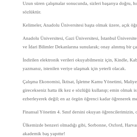
Uzun süren çalışmalar sonucunda, sizleri başarıya doğru, hı
sözlüktür.
Kelimeler, Anadolu Üniversitesi başta olmak üzere, açık öğre
Anadolu Üniversitesi, Gazi Üniversitesi, İstanbul Üniversite
ve İdari Bilimler Dekanlarına sunularak; onay alınmış bir ça
İndirilen elektronik verileri okuyabilmeniz için, Kindle, K
yazmanız, istenilen veriye ulaşmak için yeterli olacak.
Çalışma Ekonomisi, İktisat, İşletme Kamu Yönetimi, Maliye
girecekseniz hatta ilk kez e sözlüğü kullanıp; emin olmak is
ezberleyerek değil; en az örgün öğrenci kadar öğrenerek 
Finansal Yönetim 4. Sınıf dersini okuyan öğrencilerimizin, ok
Ülkemizde benzeri olmadığı gibi, Sorbonne, Oxford, Harvard 
akademik baş yapıttır!