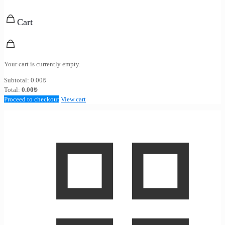
Cart
Your cart is currently empty.
Subtotal:
0.00
₺
Total:
0.00
₺
Proceed to checkout
View cart