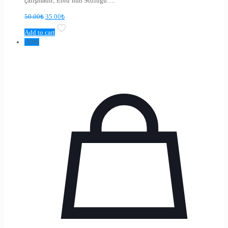
çalışmadır; Ebru’nun Sözlüğü….
50.00
₺
35.00
₺
Add to cart
-30%