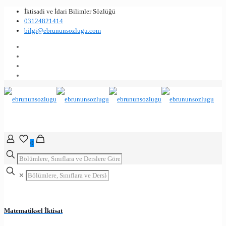
İktisadi ve İdari Bilimler Sözlüğü
03124821414
bilgi@ebrununsozlugu.com
0
✕
Matematiksel İktisat