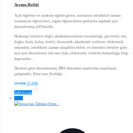
Avrupa Birliği
Açık öğretim ve uzaktan eğitim gören, sorularını istedikleri zaman
soramayan öğrencileri, örgün öğrencilerin şartlarına taşımak için
düzenlenmiş @ESözlük…
Herhangi birisinin değil, akademisyenlerin tanımladığı, güvenilir, net,
doğru, hızlı, kolay, mobil, ekonomik, akademik verilerin, elektronik
ortamdan, istedikleri zaman ulaşabilecekleri, en önemlisi derslere göre
ayrı ayrı düzenlenen tek eser olan, elektronik verilerin bulunduğu bilgi
deposudur…
Derslere göre düzenlenmiş, İİBF dekanları tarafından onaylanan
çalışmadır; Ebru’nun Sözlüğü….
50.00
₺
35.00
₺
Add to cart
-30%