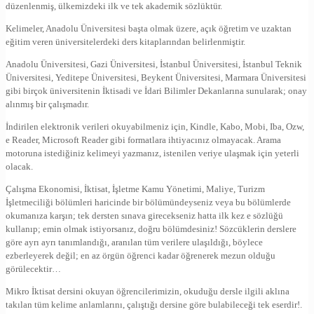
düzenlenmiş, ülkemizdeki ilk ve tek akademik sözlüktür.
Kelimeler, Anadolu Üniversitesi başta olmak üzere, açık öğretim ve uzaktan
eğitim veren üniversitelerdeki ders kitaplarından belirlenmiştir.
Anadolu Üniversitesi, Gazi Üniversitesi, İstanbul Üniversitesi, İstanbul Teknik
Üniversitesi, Yeditepe Üniversitesi, Beykent Üniversitesi, Marmara Üniversitesi
gibi birçok üniversitenin İktisadi ve İdari Bilimler Dekanlarına sunularak; onay
alınmış bir çalışmadır.
İndirilen elektronik verileri okuyabilmeniz için, Kindle, Kabo, Mobi, Iba, Ozw,
e Reader, Microsoft Reader gibi formatlara ihtiyacınız olmayacak. Arama
motoruna istediğiniz kelimeyi yazmanız, istenilen veriye ulaşmak için yeterli
olacak.
Çalışma Ekonomisi, İktisat, İşletme Kamu Yönetimi, Maliye, Turizm
İşletmeciliği bölümleri haricinde bir bölümündeyseniz veya bu bölümlerde
okumanıza karşın; tek dersten sınava girecekseniz hatta ilk kez e sözlüğü
kullanıp; emin olmak istiyorsanız, doğru bölümdesiniz! Sözcüklerin derslere
göre ayrı ayrı tanımlandığı, aranılan tüm verilere ulaşıldığı, böylece
ezberleyerek değil; en az örgün öğrenci kadar öğrenerek mezun olduğu
görülecektir…
Mikro İktisat dersini okuyan öğrencilerimizin, okuduğu dersle ilgili aklına
takılan tüm kelime anlamlarını, çalıştığı dersine göre bulabileceği tek eserdir!.