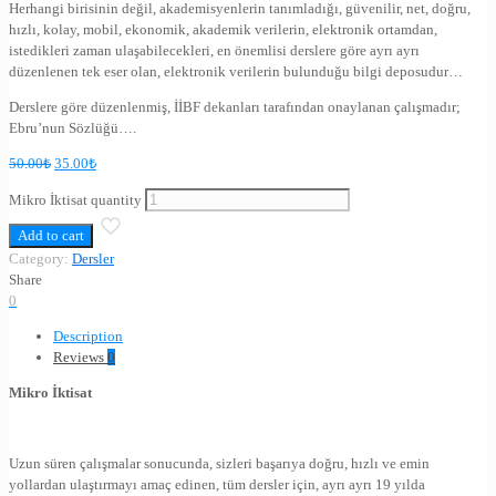
Herhangi birisinin değil, akademisyenlerin tanımladığı, güvenilir, net, doğru,
hızlı, kolay, mobil, ekonomik, akademik verilerin, elektronik ortamdan,
istedikleri zaman ulaşabilecekleri, en önemlisi derslere göre ayrı ayrı
düzenlenen tek eser olan, elektronik verilerin bulunduğu bilgi deposudur…
Derslere göre düzenlenmiş, İİBF dekanları tarafından onaylanan çalışmadır;
Ebru’nun Sözlüğü….
50.00
₺
35.00
₺
Mikro İktisat quantity
Add to cart
Category:
Dersler
Share
0
Description
Reviews
0
Mikro İktisat
Uzun süren çalışmalar sonucunda, sizleri başarıya doğru, hızlı ve emin
yollardan ulaştırmayı amaç edinen, tüm dersler için, ayrı ayrı 19 yılda