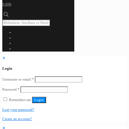
0.00₺
✕
Login
Username or email
*
Password
*
Remember me
Login
Lost your password?
Create an account?
✕