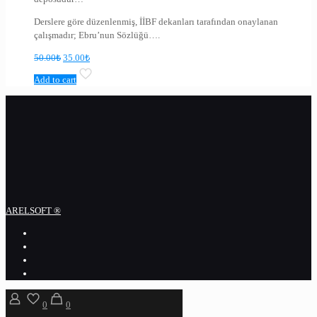
Derslere göre düzenlenmiş, İİBF dekanları tarafından onaylanan
çalışmadır; Ebru’nun Sözlüğü….
50.00
₺
35.00
₺
Add to cart
ARELSOFT ®
0
0