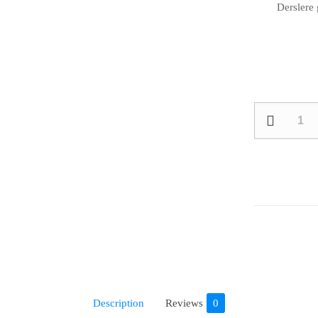
Derslere 
Sosyolojiye
Giriş
quantity
Description
Reviews
0