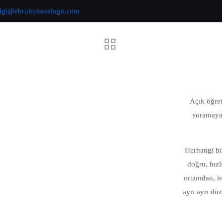
ilgi@ebrununsozlugu.com
Açık öğret
soramayan
Herhangi bir
doğru, hızl
ortamdan, is
ayrı ayrı dü