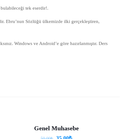
bulabileceği tek eserdir!.
ir. Ebru’nun Sözlüğü ülkemizde ilki gerçekleştiren,
aksınız. Windows ve Android’e göre hazırlanmıştır. Ders
Genel Muhasebe
-30%
35.00
₺
50.00
₺