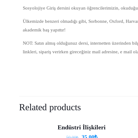
Sosyolojiye Giriş dersini okuyan öğrencilerimizin, okuduğu de
Ülkemizde benzeri olmadığı gibi, Sorbonne, Oxford, Harvard 
akademik baş yapıttır!
NOT: Satın almış olduğunuz dersi, internetten üzerinden bi
linkleri, sipariş verirken gireceğiniz mail adresine, e mail ol
There are no reviews 
Be the first to 
Related products
E-posta adresiniz ya
Endüstri İlişkileri
-30%
Your rating
*
35.00
₺
50.00
₺