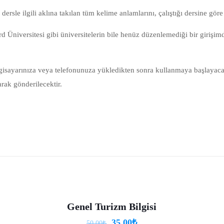
rsle ilgili aklına takılan tüm kelime anlamlarını, çalıştığı dersine göre 
Üniversitesi gibi üniversitelerin bile henüz düzenlemediği bir girişimd
lgisayarınıza veya telefonunuza yükledikten sonra kullanmaya başlayac
arak gönderilecektir.
Reviews
yet.
review “Sosyolojiye Giriş”
yınlanmayacak.
Gerekli alanlar
*
ile işaretlenmişlerdir
Genel Turizm Bilgisi
-30%
35.00
₺
50.00
₺