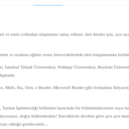
zlı ve emin yollardan ulaştırmayı amaç edinen, tüm dersler için, ayrı a
tim ve uzaktan eğitim veren üniversitelerdeki ders kitaplarından belirle
si, İstanbul Teknik Üniversitesi, Yeditepe Üniversitesi, Beykent Üniversi
lışmadır.
abo, Mobi, Iba, Ozw, e Reader, Microsoft Reader gibi formatlara ihtiyac
, Turizm İşletmeciliği bölümleri haricinde bir bölümündeyseniz veya bu
tiyorsanız, doğru bölümdesiniz! Sözcüklerin derslere göre ayrı ayrı tanım
mezun olduğu görülecektir…