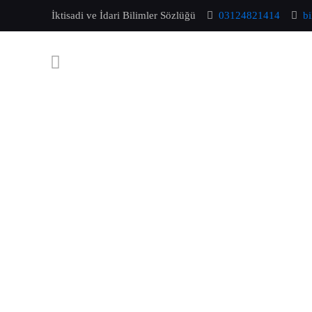
İktisadi ve İdari Bilimler Sözlüğü
03124821414
b