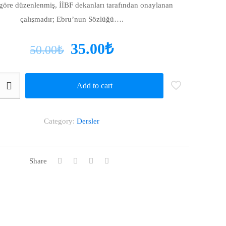
göre düzenlenmiş, İİBF dekanları tarafından onaylanan
çalışmadır; Ebru’nun Sözlüğü….
35.00
₺
50.00
₺
Add to cart
Category:
Dersler
Share