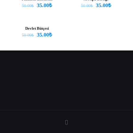
35.00
₺
35.00
₺
Your
50.00
₺
50.00
₺
rating
*
1
2
3
4
5
Devlet Bütçesi
-30%
35.00
₺
50.00
₺
Name
*
Email
*
Daha sonraki yorumlarımda kullanılması için adım, e-posta
adresim ve site adresim bu tarayıcıya kaydedilsin.