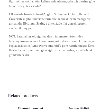
ilgili aklına takılan tüm kelime anlamlarını, çalıştığı dersine göre
bulabileceği tek eserdir!.
Ülkemizde benzeri olmadığı gibi, Sorbonne, Oxford, Harvard
Üniversitesi gibi üniversitelerin bile henüz düzenlemediği bir
girişimdir. Ebru’nun Sözlüğü ülkemizde ilki gerçekleştiren,
akademik baş yapıttır!
NOT: Satın almış olduğunuz dersi, internetten üzerinden
bilgisayarınıza veya telefonunuza yükledikten sonra kullanmaya
başlayacaksınız. Windows ve Android’e göre hazırlanmıştır. Ders
linkleri, sipariş verirken gireceğiniz mail adresine, e mail olarak
gönderilecektir.
Reviews
There are no reviews yet.
Be the first to review “Türk İdare Tarihi”
Related products
E-posta adresiniz yayınlanmayacak.
Gerekli alanlar
*
ile
işaretlenmişlerdir
Finansal Ekonomi
Avrupa Birliği
-30%
-30%