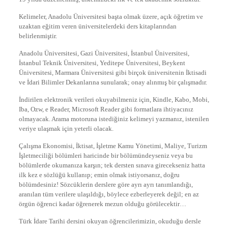
Kelimeler, Anadolu Üniversitesi başta olmak üzere, açık öğretim ve
uzaktan eğitim veren üniversitelerdeki ders kitaplarından
belirlenmiştir.
Anadolu Üniversitesi, Gazi Üniversitesi, İstanbul Üniversitesi,
İstanbul Teknik Üniversitesi, Yeditepe Üniversitesi, Beykent
Üniversitesi, Marmara Üniversitesi gibi birçok üniversitenin İktisadi
ve İdari Bilimler Dekanlarına sunularak; onay alınmış bir çalışmadır.
İndirilen elektronik verileri okuyabilmeniz için, Kindle, Kabo, Mobi,
Iba, Ozw, e Reader, Microsoft Reader gibi formatlara ihtiyacınız
olmayacak. Arama motoruna istediğiniz kelimeyi yazmanız, istenilen
veriye ulaşmak için yeterli olacak.
Çalışma Ekonomisi, İktisat, İşletme Kamu Yönetimi, Maliye, Turizm
İşletmeciliği bölümleri haricinde bir bölümündeyseniz veya bu
bölümlerde okumanıza karşın; tek dersten sınava girecekseniz hatta
ilk kez e sözlüğü kullanıp; emin olmak istiyorsanız, doğru
bölümdesiniz! Sözcüklerin derslere göre ayrı ayrı tanımlandığı,
aranılan tüm verilere ulaşıldığı, böylece ezberleyerek değil; en az
örgün öğrenci kadar öğrenerek mezun olduğu görülecektir…
Türk İdare Tarihi dersini okuyan öğrencilerimizin, okuduğu dersle