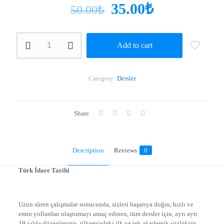
35.00
₺
50.00
₺
Türk
Add to cart
İdare
Tarihi
quantity
Category:
Dersler
Share
Description
Reviews
0
Türk İdare Tarihi
Uzun süren çalışmalar sonucunda, sizleri başarıya doğru, hızlı ve
emin yollardan ulaştırmayı amaç edinen, tüm dersler için, ayrı ayrı
19 yılda düzenlenmiş, ülkemizdeki ilk ve tek akademik sözlüktür.